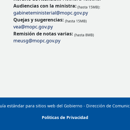
Audiencias con la ministra:
(hasta 15MB):
gabineteministerial@mopc.gov.py
Quejas y sugerencias:
(hasta 15MB)
vea@mopc.gov.py
Remisión de notas varias:
(hasta 8MB)
meusg@mopc.gov.py
uía estándar para sitios web del Gobierno - Dirección de Comuni
Politicas de Privacidad