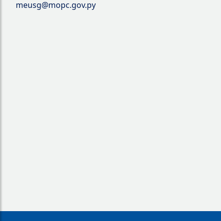
meusg@mopc.gov.py