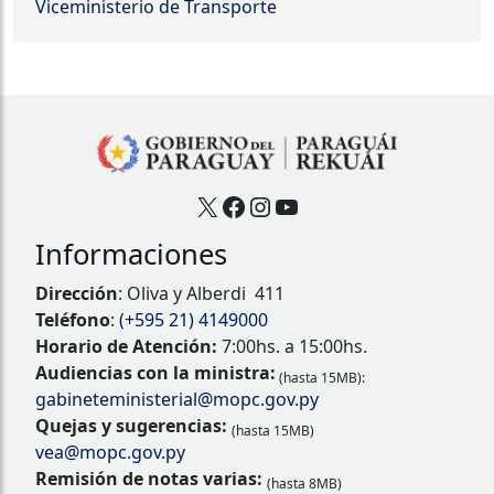
Viceministerio de Transporte
X
Facebook
Instagram
YouTube
Informaciones
Dirección
: Oliva y Alberdi 411
Teléfono
:
(+595 21) 4149000
Horario de Atención:
7:00hs. a 15:00hs.
Audiencias con la ministra:
(hasta 15MB):
gabineteministerial@mopc.gov.py
Quejas y sugerencias:
(hasta 15MB)
vea@mopc.gov.py
Remisión de notas varias:
(hasta 8MB)