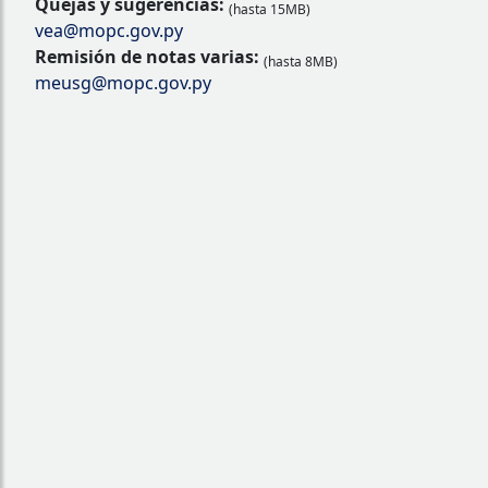
Quejas y sugerencias:
(hasta 15MB)
vea@mopc.gov.py
Remisión de notas varias:
(hasta 8MB)
meusg@mopc.gov.py