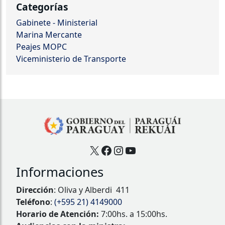
Categorías
Gabinete - Ministerial
Marina Mercante
Peajes MOPC
Viceministerio de Transporte
X
Facebook
Instagram
YouTube
Informaciones
Dirección
: Oliva y Alberdi 411
Teléfono
:
(+595 21) 4149000
Horario de Atención:
7:00hs. a 15:00hs.