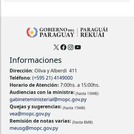
X
Facebook
Instagram
YouTube
Informaciones
Dirección
: Oliva y Alberdi 411
Teléfono
:
(+595 21) 4149000
Horario de Atención:
7:00hs. a 15:00hs.
Audiencias con la ministra:
(hasta 15MB):
gabineteministerial@mopc.gov.py
Quejas y sugerencias:
(hasta 15MB)
vea@mopc.gov.py
Remisión de notas varias:
(hasta 8MB)
meusg@mopc.gov.py