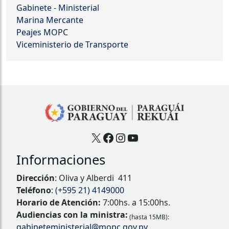
Gabinete - Ministerial
Marina Mercante
Peajes MOPC
Viceministerio de Transporte
X
Facebook
Instagram
YouTube
Informaciones
Dirección
: Oliva y Alberdi 411
Teléfono
:
(+595 21) 4149000
Horario de Atención:
7:00hs. a 15:00hs.
Audiencias con la ministra:
(hasta 15MB):
gabineteministerial@mopc.gov.py