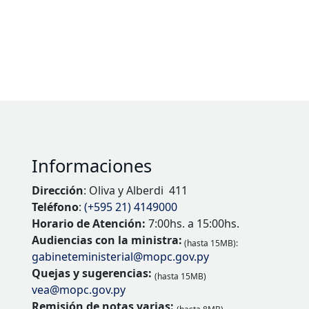
Informaciones
Dirección
: Oliva y Alberdi 411
Teléfono
:
(+595 21) 4149000
Horario de Atención:
7:00hs. a 15:00hs.
Audiencias con la ministra:
(hasta 15MB):
gabineteministerial@mopc.gov.py
Quejas y sugerencias:
(hasta 15MB)
vea@mopc.gov.py
Remisión de notas varias: