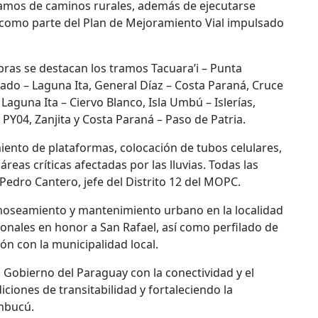
tramos de caminos rurales, además de ejecutarse
como parte del Plan de Mejoramiento Vial impulsado
bras se destacan los tramos Tacuara’i – Punta
ado – Laguna Ita, General Díaz – Costa Paraná, Cruce
, Laguna Ita – Ciervo Blanco, Isla Umbú – Islerías,
PY04, Zanjita y Costa Paraná – Paso de Patria.
miento de plataformas, colocación de tubos celulares,
reas críticas afectadas por las lluvias. Todas las
 Pedro Cantero, jefe del Distrito 12 del MOPC.
rmoseamiento y mantenimiento urbano en la localidad
ronales en honor a San Rafael, así como perfilado de
ión con la municipalidad local.
 Gobierno del Paraguay con la conectividad y el
ciones de transitabilidad y fortaleciendo la
mbucú.