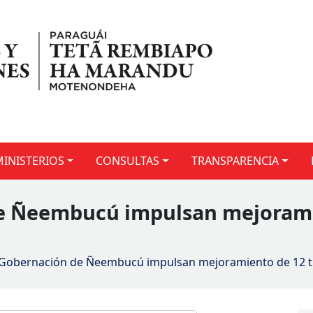
MINISTERIOS
CONSULTAS
TRANSPARENCIA
e Ñeembucú impulsan mejorami
Gobernación de Ñeembucú impulsan mejoramiento de 12 t