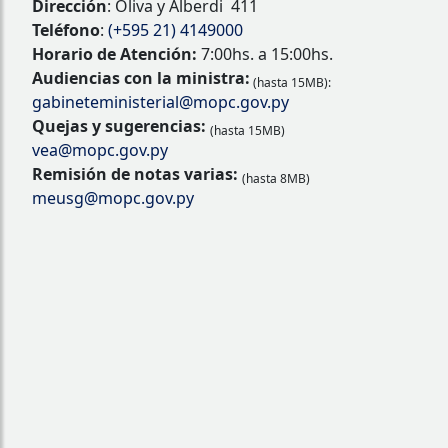
Dirección
: Oliva y Alberdi 411
Teléfono
:
(+595 21) 4149000
Horario de Atención:
7:00hs. a 15:00hs.
Audiencias con la ministra:
(hasta 15MB):
gabineteministerial@mopc.gov.py
Quejas y sugerencias:
(hasta 15MB)
vea@mopc.gov.py
Remisión de notas varias:
(hasta 8MB)
meusg@mopc.gov.py