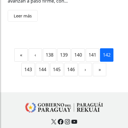
avanzan a paso firme, con...
Leer más
«
‹
138
139
140
141
142
143
144
145
146
›
»
X
Facebook
Instagram
YouTube