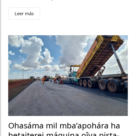
Leer más
Ohasáma mil mba’apohára ha
hetaiterei máquina oîva pista-