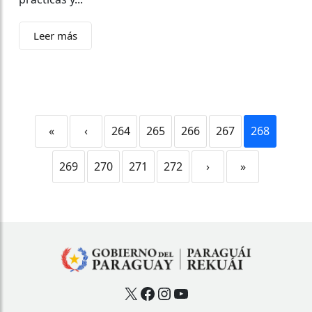
Leer más
«
‹
264
265
266
267
268
269
270
271
272
›
»
X
Facebook
Instagram
YouTube