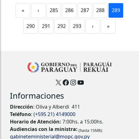
«
‹
285
286
287
288
289
290
291
292
293
›
»
X
Facebook
Instagram
YouTube
Informaciones
Dirección
: Oliva y Alberdi 411
Teléfono
:
(+595 21) 4149000
Horario de Atención:
7:00hs. a 15:00hs.
Audiencias con la ministra:
(hasta 15MB):
gabineteministerial@mopc.gov.py