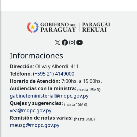
X
Facebook
Instagram
YouTube
Informaciones
Dirección
: Oliva y Alberdi 411
Teléfono
:
(+595 21) 4149000
Horario de Atención:
7:00hs. a 15:00hs.
Audiencias con la ministra:
(hasta 15MB):
gabineteministerial@mopc.gov.py
Quejas y sugerencias:
(hasta 15MB)
vea@mopc.gov.py
Remisión de notas varias:
(hasta 8MB)
meusg@mopc.gov.py