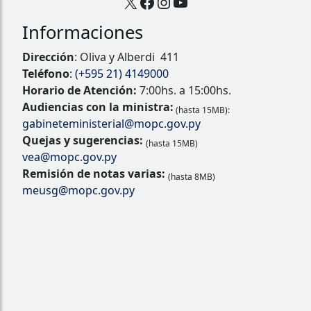
X
Facebook
Instagram
YouTube
Informaciones
Dirección
: Oliva y Alberdi 411
Teléfono
:
(+595 21) 4149000
Horario de Atención:
7:00hs. a 15:00hs.
Audiencias con la ministra:
(hasta 15MB):
gabineteministerial@mopc.gov.py
Quejas y sugerencias:
(hasta 15MB)
vea@mopc.gov.py
Remisión de notas varias:
(hasta 8MB)
meusg@mopc.gov.py