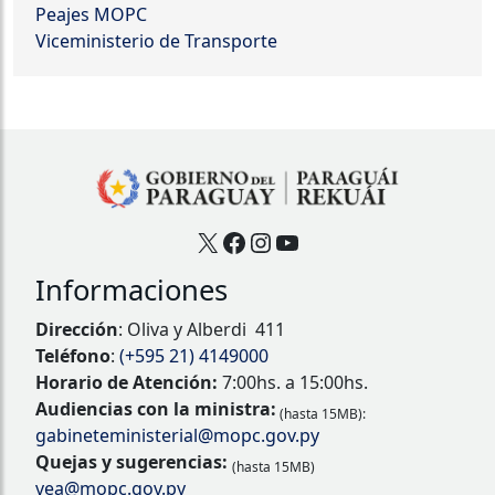
Peajes MOPC
Viceministerio de Transporte
X
Facebook
Instagram
YouTube
Informaciones
Dirección
: Oliva y Alberdi 411
Teléfono
:
(+595 21) 4149000
Horario de Atención:
7:00hs. a 15:00hs.
Audiencias con la ministra:
(hasta 15MB):
gabineteministerial@mopc.gov.py
Quejas y sugerencias:
(hasta 15MB)
vea@mopc.gov.py