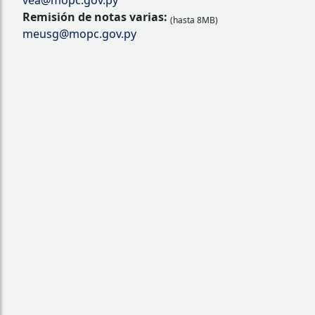
vea@mopc.gov.py
Remisión de notas varias:
(hasta 8MB)
meusg@mopc.gov.py