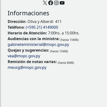
X
Facebook
Instagram
YouTube
Informaciones
Dirección
: Oliva y Alberdi 411
Teléfono
:
(+595 21) 4149000
Horario de Atención:
7:00hs. a 15:00hs.
Audiencias con la ministra:
(hasta 15MB):
gabineteministerial@mopc.gov.py
Quejas y sugerencias:
(hasta 15MB)
vea@mopc.gov.py
Remisión de notas varias:
(hasta 8MB)
meusg@mopc.gov.py