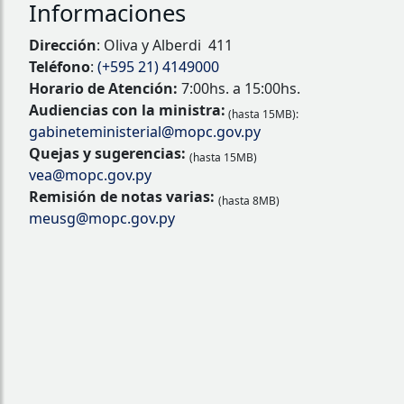
Informaciones
Dirección
: Oliva y Alberdi 411
Teléfono
:
(+595 21) 4149000
Horario de Atención:
7:00hs. a 15:00hs.
Audiencias con la ministra:
(hasta 15MB):
gabineteministerial@mopc.gov.py
Quejas y sugerencias:
(hasta 15MB)
vea@mopc.gov.py
Remisión de notas varias:
(hasta 8MB)
meusg@mopc.gov.py