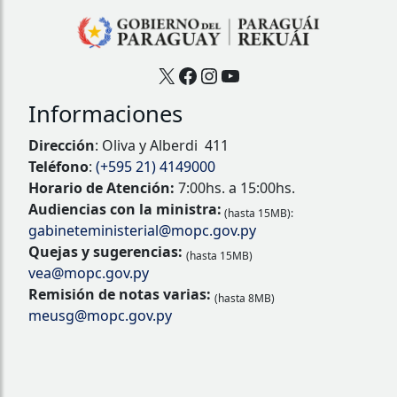
X
Facebook
Instagram
YouTube
Informaciones
Dirección
: Oliva y Alberdi 411
Teléfono
:
(+595 21) 4149000
Horario de Atención:
7:00hs. a 15:00hs.
Audiencias con la ministra:
(hasta 15MB):
gabineteministerial@mopc.gov.py
Quejas y sugerencias:
(hasta 15MB)
vea@mopc.gov.py
Remisión de notas varias:
(hasta 8MB)
meusg@mopc.gov.py