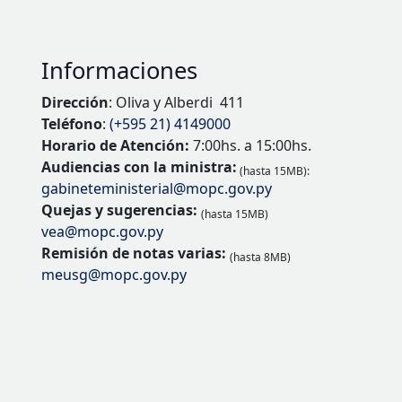
Informaciones
Dirección
: Oliva y Alberdi 411
Teléfono
:
(+595 21) 4149000
Horario de Atención:
7:00hs. a 15:00hs.
Audiencias con la ministra:
(hasta 15MB):
gabineteministerial@mopc.gov.py
Quejas y sugerencias:
(hasta 15MB)
vea@mopc.gov.py
Remisión de notas varias:
(hasta 8MB)
meusg@mopc.gov.py