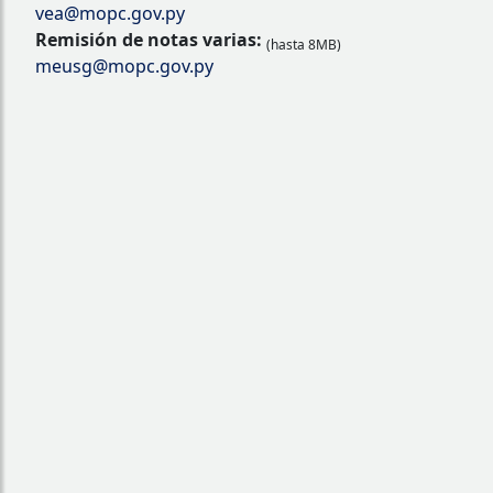
vea@mopc.gov.py
Remisión de notas varias:
(hasta 8MB)
meusg@mopc.gov.py