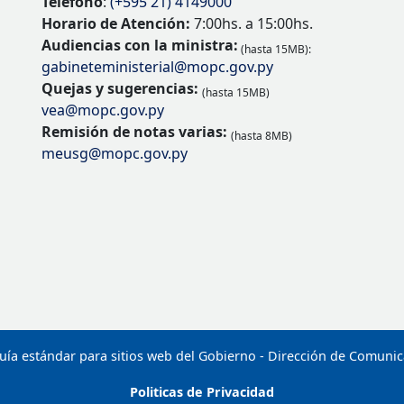
Teléfono
:
(+595 21) 4149000
Horario de Atención:
7:00hs. a 15:00hs.
Audiencias con la ministra:
(hasta 15MB):
gabineteministerial@mopc.gov.py
Quejas y sugerencias:
(hasta 15MB)
vea@mopc.gov.py
Remisión de notas varias:
(hasta 8MB)
meusg@mopc.gov.py
uía estándar para sitios web del Gobierno - Dirección de Comuni
Politicas de Privacidad