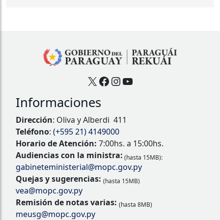
X
Facebook
Instagram
YouTube
Informaciones
Dirección
: Oliva y Alberdi 411
Teléfono
:
(+595 21) 4149000
Horario de Atención:
7:00hs. a 15:00hs.
Audiencias con la ministra:
(hasta 15MB):
gabineteministerial@mopc.gov.py
Quejas y sugerencias:
(hasta 15MB)
vea@mopc.gov.py
Remisión de notas varias:
(hasta 8MB)
meusg@mopc.gov.py