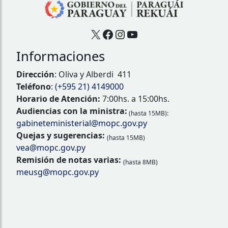
X
Facebook
Instagram
YouTube
Informaciones
Dirección
: Oliva y Alberdi 411
Teléfono
:
(+595 21) 4149000
Horario de Atención:
7:00hs. a 15:00hs.
Audiencias con la ministra:
(hasta 15MB):
gabineteministerial@mopc.gov.py
Quejas y sugerencias:
(hasta 15MB)
vea@mopc.gov.py
Remisión de notas varias:
(hasta 8MB)
meusg@mopc.gov.py