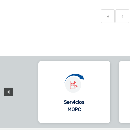
«
‹
Servicios
MOPC