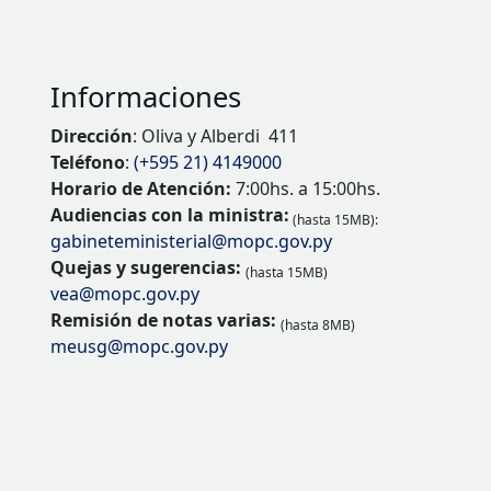
Informaciones
Dirección
: Oliva y Alberdi 411
Teléfono
:
(+595 21) 4149000
Horario de Atención:
7:00hs. a 15:00hs.
Audiencias con la ministra:
(hasta 15MB):
gabineteministerial@mopc.gov.py
Quejas y sugerencias:
(hasta 15MB)
vea@mopc.gov.py
Remisión de notas varias:
(hasta 8MB)
meusg@mopc.gov.py