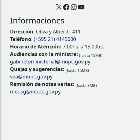
X
Facebook
Instagram
YouTube
Informaciones
Dirección
: Oliva y Alberdi 411
Teléfono
:
(+595 21) 4149000
Horario de Atención:
7:00hs. a 15:00hs.
Audiencias con la ministra:
(hasta 15MB):
gabineteministerial@mopc.gov.py
Quejas y sugerencias:
(hasta 15MB)
vea@mopc.gov.py
Remisión de notas varias:
(hasta 8MB)
meusg@mopc.gov.py