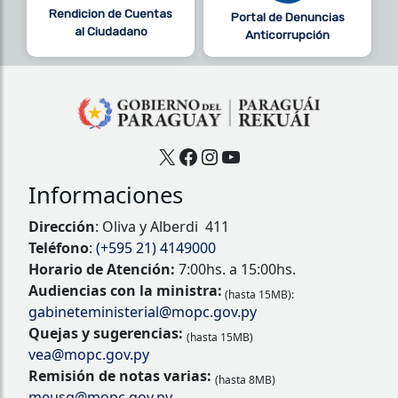
Rendicion de Cuentas
Portal de Denuncias
al Ciudadano
Anticorrupción
X
Facebook
Instagram
YouTube
Informaciones
Dirección
: Oliva y Alberdi 411
Teléfono
:
(+595 21) 4149000
Horario de Atención:
7:00hs. a 15:00hs.
Audiencias con la ministra:
(hasta 15MB):
gabineteministerial@mopc.gov.py
Quejas y sugerencias:
(hasta 15MB)
vea@mopc.gov.py
Remisión de notas varias:
(hasta 8MB)
meusg@mopc.gov.py