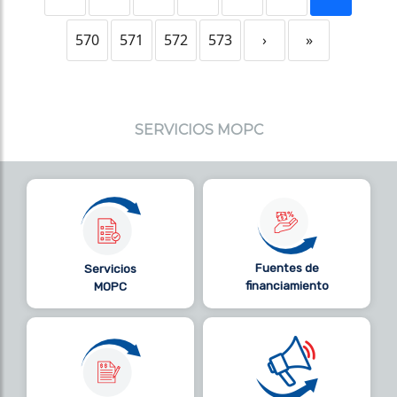
570
571
572
573
›
»
SERVICIOS MOPC
Fuentes de
Servicios
financiamiento
MOPC