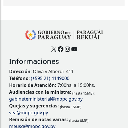
X
Facebook
Instagram
YouTube
Informaciones
Dirección
: Oliva y Alberdi 411
Teléfono
:
(+595 21) 4149000
Horario de Atención:
7:00hs. a 15:00hs.
Audiencias con la ministra:
(hasta 15MB):
gabineteministerial@mopc.gov.py
Quejas y sugerencias:
(hasta 15MB)
vea@mopc.gov.py
Remisión de notas varias:
(hasta 8MB)
meusg@mopc.gov.py