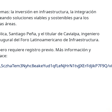
as: la inversión en infraestructura, la integración
nteando soluciones viables y sostenibles para los
as áreas.
ca, Santiago Peña, y el titular de Cavialpa, ingeniero
augural del Foro Latinoamericano de Infraestructura.
 pero requiere registro previo. Más información y
ace:
QLSczhaTem3Nyhc8eakeYud1qfLeNjHrN1tvjJXErFdjikP7F9Q/