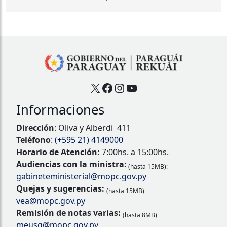
X
Facebook
Instagram
YouTube
Informaciones
Dirección
: Oliva y Alberdi 411
Teléfono
:
(+595 21) 4149000
Horario de Atención:
7:00hs. a 15:00hs.
Audiencias con la ministra:
(hasta 15MB):
gabineteministerial@mopc.gov.py
Quejas y sugerencias:
(hasta 15MB)
vea@mopc.gov.py
Remisión de notas varias:
(hasta 8MB)
meusg@mopc.gov.py