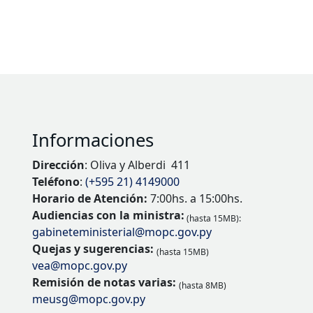
Informaciones
Dirección
: Oliva y Alberdi 411
Teléfono
:
(+595 21) 4149000
Horario de Atención:
7:00hs. a 15:00hs.
Audiencias con la ministra:
(hasta 15MB):
gabineteministerial@mopc.gov.py
Quejas y sugerencias:
(hasta 15MB)
vea@mopc.gov.py
Remisión de notas varias:
(hasta 8MB)
meusg@mopc.gov.py