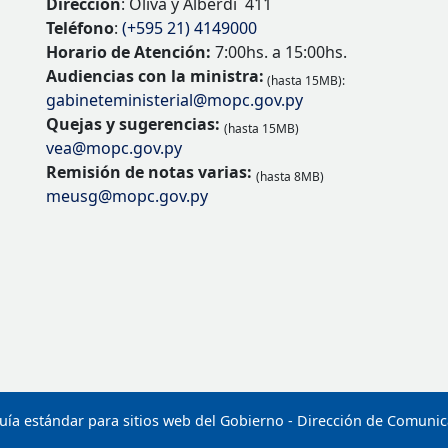
Dirección
: Oliva y Alberdi 411
Teléfono
:
(+595 21) 4149000
Horario de Atención:
7:00hs. a 15:00hs.
Audiencias con la ministra:
(hasta 15MB):
gabineteministerial@mopc.gov.py
Quejas y sugerencias:
(hasta 15MB)
vea@mopc.gov.py
Remisión de notas varias:
(hasta 8MB)
meusg@mopc.gov.py
uía estándar para sitios web del Gobierno - Dirección de Comuni