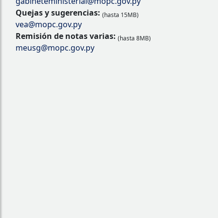
gabineteministerial@mopc.gov.py
Quejas y sugerencias:
(hasta 15MB)
vea@mopc.gov.py
Remisión de notas varias:
(hasta 8MB)
meusg@mopc.gov.py