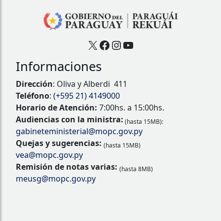
X
Facebook
Instagram
YouTube
Informaciones
Dirección
: Oliva y Alberdi 411
Teléfono
:
(+595 21) 4149000
Horario de Atención:
7:00hs. a 15:00hs.
Audiencias con la ministra:
(hasta 15MB):
gabineteministerial@mopc.gov.py
Quejas y sugerencias:
(hasta 15MB)
vea@mopc.gov.py
Remisión de notas varias:
(hasta 8MB)
meusg@mopc.gov.py