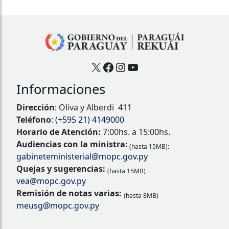
X
Facebook
Instagram
YouTube
Informaciones
Dirección
: Oliva y Alberdi 411
Teléfono
:
(+595 21) 4149000
Horario de Atención:
7:00hs. a 15:00hs.
Audiencias con la ministra:
(hasta 15MB):
gabineteministerial@mopc.gov.py
Quejas y sugerencias:
(hasta 15MB)
vea@mopc.gov.py
Remisión de notas varias:
(hasta 8MB)
meusg@mopc.gov.py