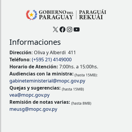
X
Facebook
Instagram
YouTube
Informaciones
Dirección
: Oliva y Alberdi 411
Teléfono
:
(+595 21) 4149000
Horario de Atención:
7:00hs. a 15:00hs.
Audiencias con la ministra:
(hasta 15MB):
gabineteministerial@mopc.gov.py
Quejas y sugerencias:
(hasta 15MB)
vea@mopc.gov.py
Remisión de notas varias:
(hasta 8MB)
meusg@mopc.gov.py