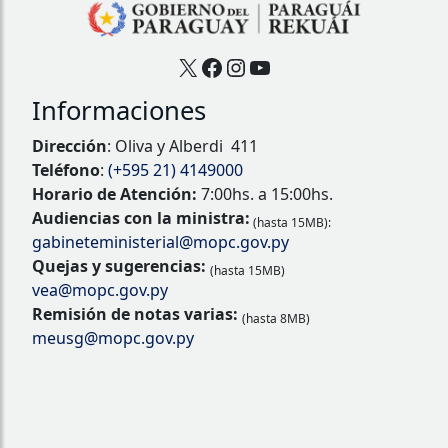
X
Facebook
Instagram
YouTube
Informaciones
Dirección
: Oliva y Alberdi 411
Teléfono
:
(+595 21) 4149000
Horario de Atención:
7:00hs. a 15:00hs.
Audiencias con la ministra:
(hasta 15MB):
gabineteministerial@mopc.gov.py
Quejas y sugerencias:
(hasta 15MB)
vea@mopc.gov.py
Remisión de notas varias:
(hasta 8MB)
meusg@mopc.gov.py