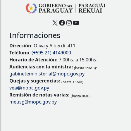
X
Facebook
Instagram
YouTube
Informaciones
Dirección
: Oliva y Alberdi 411
Teléfono
:
(+595 21) 4149000
Horario de Atención:
7:00hs. a 15:00hs.
Audiencias con la ministra:
(hasta 15MB):
gabineteministerial@mopc.gov.py
Quejas y sugerencias:
(hasta 15MB)
vea@mopc.gov.py
Remisión de notas varias:
(hasta 8MB)
meusg@mopc.gov.py