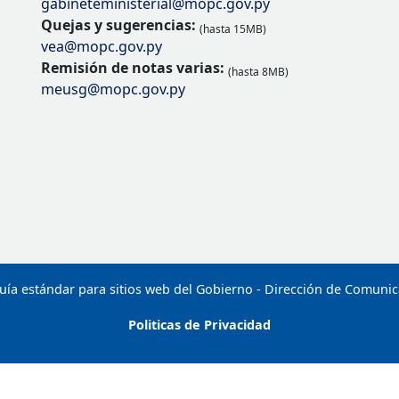
gabineteministerial@mopc.gov.py
Quejas y sugerencias:
(hasta 15MB)
vea@mopc.gov.py
Remisión de notas varias:
(hasta 8MB)
meusg@mopc.gov.py
uía estándar para sitios web del Gobierno - Dirección de Comuni
Politicas de Privacidad