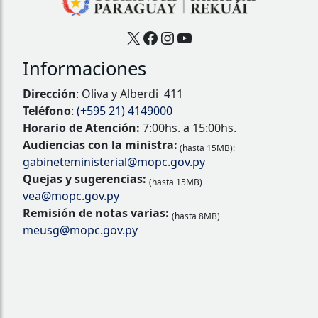
X
Facebook
Instagram
YouTube
Informaciones
Dirección
: Oliva y Alberdi 411
Teléfono
:
(+595 21) 4149000
Horario de Atención:
7:00hs. a 15:00hs.
Audiencias con la ministra:
(hasta 15MB):
gabineteministerial@mopc.gov.py
Quejas y sugerencias:
(hasta 15MB)
vea@mopc.gov.py
Remisión de notas varias:
(hasta 8MB)
meusg@mopc.gov.py