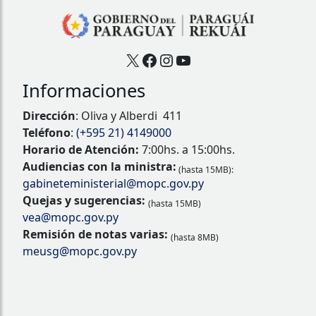
X
Facebook
Instagram
YouTube
Informaciones
Dirección
: Oliva y Alberdi 411
Teléfono
:
(+595 21) 4149000
Horario de Atención:
7:00hs. a 15:00hs.
Audiencias con la ministra:
(hasta 15MB):
gabineteministerial@mopc.gov.py
Quejas y sugerencias:
(hasta 15MB)
vea@mopc.gov.py
Remisión de notas varias:
(hasta 8MB)
meusg@mopc.gov.py