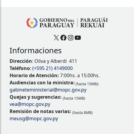
X
Facebook
Instagram
YouTube
Informaciones
Dirección
: Oliva y Alberdi 411
Teléfono
:
(+595 21) 4149000
Horario de Atención:
7:00hs. a 15:00hs.
Audiencias con la ministra:
(hasta 15MB):
gabineteministerial@mopc.gov.py
Quejas y sugerencias:
(hasta 15MB)
vea@mopc.gov.py
Remisión de notas varias:
(hasta 8MB)
meusg@mopc.gov.py