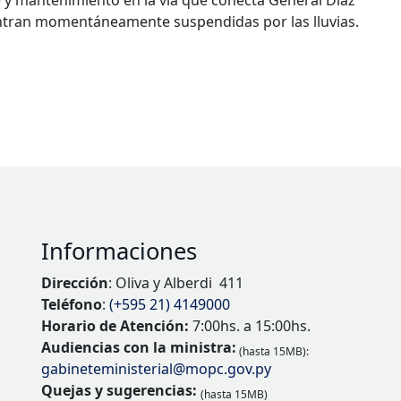
e y mantenimiento en la vía que conecta General Díaz
entran momentáneamente suspendidas por las lluvias.
Informaciones
Dirección
: Oliva y Alberdi 411
Teléfono
:
(+595 21) 4149000
Horario de Atención:
7:00hs. a 15:00hs.
Audiencias con la ministra:
(hasta 15MB):
gabineteministerial@mopc.gov.py
Quejas y sugerencias:
(hasta 15MB)