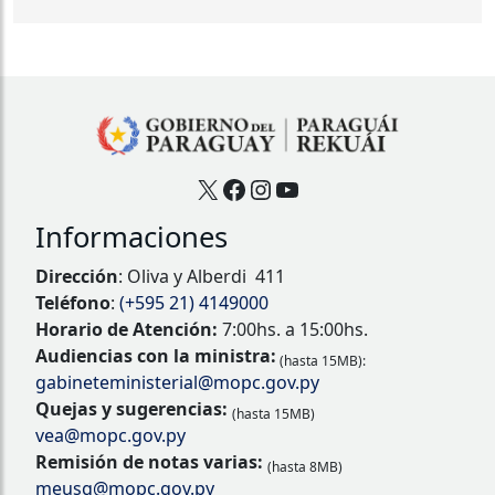
X
Facebook
Instagram
YouTube
Informaciones
Dirección
: Oliva y Alberdi 411
Teléfono
:
(+595 21) 4149000
Horario de Atención:
7:00hs. a 15:00hs.
Audiencias con la ministra:
(hasta 15MB):
gabineteministerial@mopc.gov.py
Quejas y sugerencias:
(hasta 15MB)
vea@mopc.gov.py
Remisión de notas varias:
(hasta 8MB)
meusg@mopc.gov.py