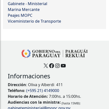
Gabinete - Ministerial
Marina Mercante
Peajes MOPC
Viceministerio de Transporte
X
Facebook
Instagram
YouTube
Informaciones
Dirección
: Oliva y Alberdi 411
Teléfono
:
(+595 21) 4149000
Horario de Atención:
7:00hs. a 15:00hs.
Audiencias con la ministra:
(hasta 15MB):
gabineteministerial@mopc.gov.py