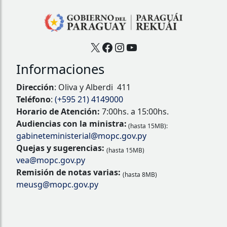
X
Facebook
Instagram
YouTube
Informaciones
Dirección
: Oliva y Alberdi 411
Teléfono
:
(+595 21) 4149000
Horario de Atención:
7:00hs. a 15:00hs.
Audiencias con la ministra:
(hasta 15MB):
gabineteministerial@mopc.gov.py
Quejas y sugerencias:
(hasta 15MB)
vea@mopc.gov.py
Remisión de notas varias:
(hasta 8MB)
meusg@mopc.gov.py