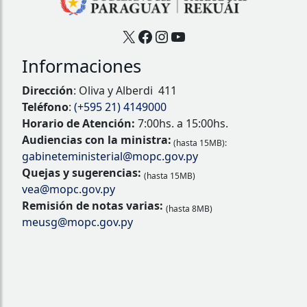
X
Facebook
Instagram
YouTube
Informaciones
Dirección
: Oliva y Alberdi 411
Teléfono
:
(+595 21) 4149000
Horario de Atención:
7:00hs. a 15:00hs.
Audiencias con la ministra:
(hasta 15MB):
gabineteministerial@mopc.gov.py
Quejas y sugerencias:
(hasta 15MB)
vea@mopc.gov.py
Remisión de notas varias:
(hasta 8MB)
meusg@mopc.gov.py