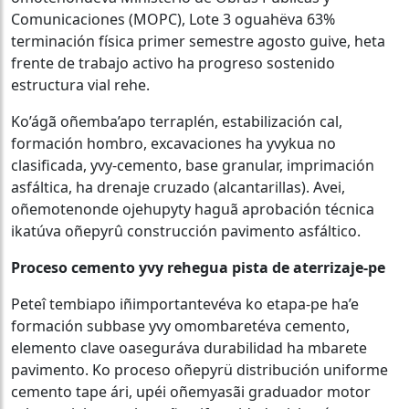
Comunicaciones (MOPC), Lote 3 oguahëva 63%
terminación física primer semestre agosto guive, heta
frente de trabajo activo ha progreso sostenido
estructura vial rehe.
Ko’ágã oñemba’apo terraplén, estabilización cal,
formación hombro, excavaciones ha yvykua no
clasificada, yvy-cemento, base granular, imprimación
asfáltica, ha drenaje cruzado (alcantarillas). Avei,
oñemotenonde ojehupyty haguã aprobación técnica
ikatúva oñepyrû construcción pavimento asfáltico.
Proceso cemento yvy rehegua pista de aterrizaje-pe
Peteî tembiapo iñimportantevéva ko etapa-pe ha’e
formación subbase yvy omombaretéva cemento,
elemento clave oaseguráva durabilidad ha mbarete
pavimento. Ko proceso oñepyrü distribución uniforme
cemento tape ári, upéi oñemyasãi graduador motor