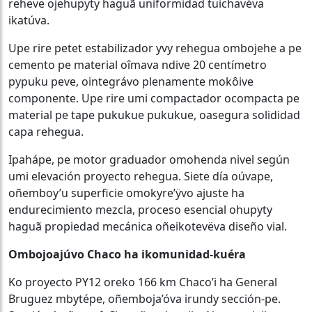
reheve ojehupyty haguã uniformidad tuichavéva
ikatúva.
Upe rire petet estabilizador yvy rehegua ombojehe a pe
cemento pe material oîmava ndive 20 centímetro
pypuku peve, ointegrávo plenamente mokôive
componente. Upe rire umi compactador ocompacta pe
material pe tape pukukue pukukue, oasegura solididad
capa rehegua.
Ipahápe, pe motor graduador omohenda nivel según
umi elevación proyecto rehegua. Siete día oúvape,
oñemboy’u superficie omokyre’ÿvo ajuste ha
endurecimiento mezcla, proceso esencial ohupyty
haguã propiedad mecánica oñeikotevëva diseño vial.
Ombojoajúvo Chaco ha ikomunidad-kuéra
Ko proyecto PY12 oreko 166 km Chaco’i ha General
Bruguez mbytépe, oñemboja’óva irundy sección-pe.