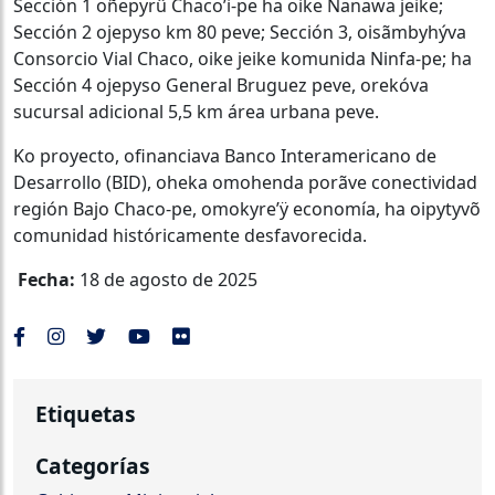
Sección 1 oñepyrû Chaco’i-pe ha oike Nanawa jeike;
Sección 2 ojepyso km 80 peve; Sección 3, oisãmbyhýva
Consorcio Vial Chaco, oike jeike komunida Ninfa-pe; ha
Sección 4 ojepyso General Bruguez peve, orekóva
sucursal adicional 5,5 km área urbana peve.
Ko proyecto, ofinanciava Banco Interamericano de
Desarrollo (BID), oheka omohenda porãve conectividad
región Bajo Chaco-pe, omokyre’ÿ economía, ha oipytyvõ
comunidad históricamente desfavorecida.
Fecha:
18 de agosto de 2025
Etiquetas
Categorías