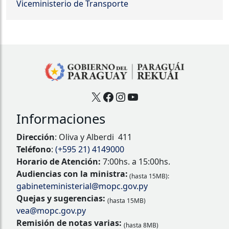
Viceministerio de Transporte
X
Facebook
Instagram
YouTube
Informaciones
Dirección
: Oliva y Alberdi 411
Teléfono
:
(+595 21) 4149000
Horario de Atención:
7:00hs. a 15:00hs.
Audiencias con la ministra:
(hasta 15MB):
gabineteministerial@mopc.gov.py
Quejas y sugerencias:
(hasta 15MB)
vea@mopc.gov.py
Remisión de notas varias:
(hasta 8MB)