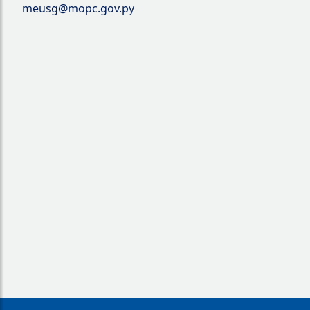
meusg@mopc.gov.py