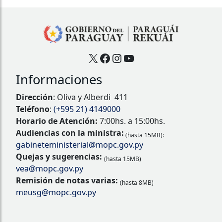
X
Facebook
Instagram
YouTube
Informaciones
Dirección
: Oliva y Alberdi 411
Teléfono
:
(+595 21) 4149000
Horario de Atención:
7:00hs. a 15:00hs.
Audiencias con la ministra:
(hasta 15MB):
gabineteministerial@mopc.gov.py
Quejas y sugerencias:
(hasta 15MB)
vea@mopc.gov.py
Remisión de notas varias:
(hasta 8MB)
meusg@mopc.gov.py