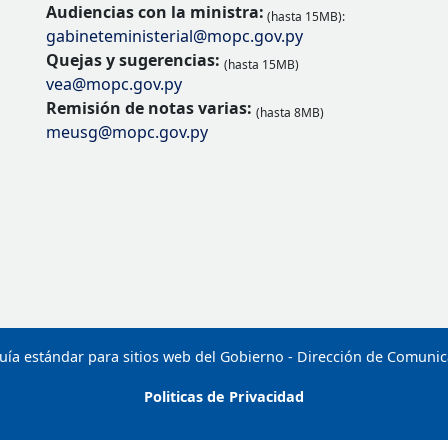
Audiencias con la ministra:
(hasta 15MB):
gabineteministerial@mopc.gov.py
Quejas y sugerencias:
(hasta 15MB)
vea@mopc.gov.py
Remisión de notas varias:
(hasta 8MB)
meusg@mopc.gov.py
uía estándar para sitios web del Gobierno - Dirección de Comuni
Politicas de Privacidad